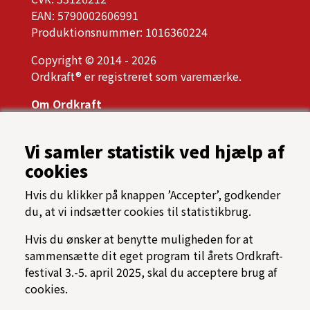
EAN: 5790002606991
Produktionsnummer: 1016360224
Copyright © 2014 - 2026
Ordkraft® er registreret som varemærke.
Om Ordkraft
Ordkrafts bestyrelse
Årsrapport, referater og vedtægter
Vi samler statistik ved hjælp af
Presse
cookies
Samarbejdspartnere
Tilgængelighed
Hvis du klikker på knappen ’Accepter’, godkender
Oftest stillede spørgsmål
du, at vi indsætter cookies til statistikbrug.
Cookiespolitik
Programarkiv
Hvis du ønsker at benytte muligheden for at
sammensætte dit eget program til årets Ordkraft-
→ Find vej til Nordkraft
festival 3.-5. april 2025, skal du acceptere brug af
⟳ Find rundt på Ordkraft
cookies.