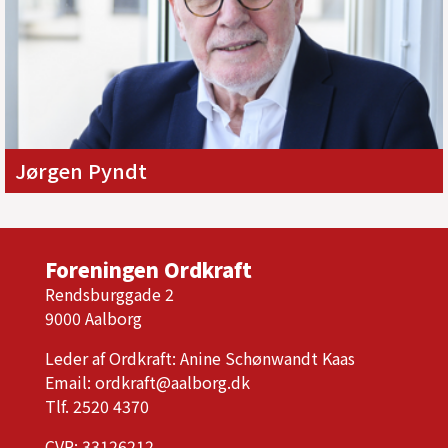
Jørgen Pyndt
Foreningen Ordkraft
Rendsburggade 2
9000 Aalborg
Leder af Ordkraft: Anine Schønwandt Kaas
Email:
ordkraft@aalborg.dk
Tlf. 2520 4370
CVR: 33126212