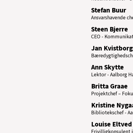
Stefan Buur
Ansvarshavende ch
Steen Bjerre
CEO - Kommunikat
Jan Kvistborg
Bæredygtighedsche
Ann Skytte
Lektor - Aalborg 
Britta Graae
Projektchef – Fok
Kristine Nyg
Bibliotekschef - A
Louise Eltved
Frivilligkonsulent