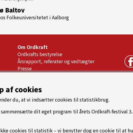
sø Baltov
s Folkeuniversitetet i Aalborg
Om Ordkraft
Ordkrafts bestyrelse
Årsrapport, referater og vedtægter
Presse
as
Samarbejdspartnere
Tilgængelighed
p af cookies
Oftest stillede spørgsmål
Cookiespolitik
nder du, at vi indsætter cookies til statistikbrug.
Programarkiv
sammensætte dit eget program til årets Ordkraft-festival 3.-
→ Find vej til Nordkraft
⟳ Find rundt på Ordkraft
ikke cookies til statistik – vi benytter dog en cookie til at h
.