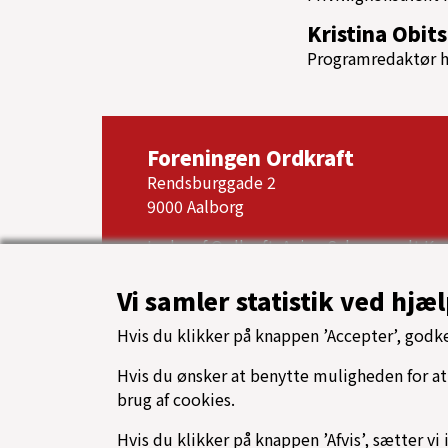
Kristina Obit
Programredaktør ho
Foreningen Ordkraft
Rendsburggade 2
9000 Aalborg
Leder af Ordkraft: Anine Schønwandt Ka
Email:
ordkraft@aalborg.dk
Tlf. 2520 4370
Vi samler statistik ved hjæl
CVR: 33126212
Hvis du klikker på knappen ’Accepter’, godke
EAN: 5790002606991
Hvis du ønsker at benytte muligheden for at 
Produktionsnummer: 1016360224
brug af cookies.
Copyright © 2014 - 2026
Hvis du klikker på knappen ’Afvis’, sætter vi 
Ordkraft® er registreret som varemærke