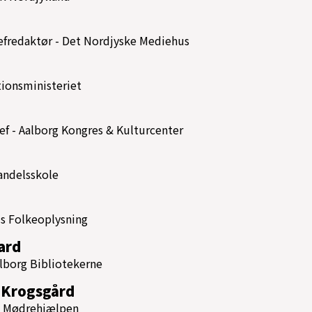
efredaktør - Det Nordjyske Mediehus
ionsministeriet
f - Aalborg Kongres & Kulturcenter
Handelsskole
us Folkeoplysning
aard
alborg Bibliotekerne
 Krogsgård
 i Mødrehjælpen