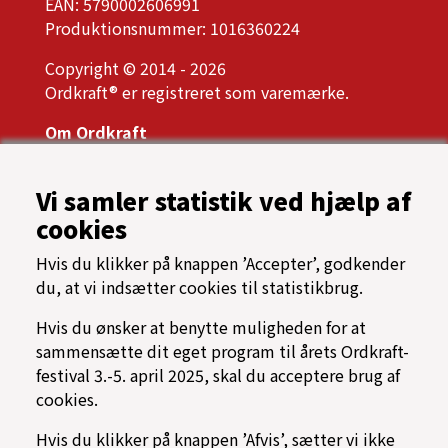
EAN: 5790002606991
Produktionsnummer: 1016360224
Copyright © 2014 - 2026
Ordkraft® er registreret som varemærke.
Om Ordkraft
Ordkrafts bestyrelse
Årsrapport, referater og vedtægter
Vi samler statistik ved hjælp af
Presse
cookies
Samarbejdspartnere
Tilgængelighed
Hvis du klikker på knappen ’Accepter’, godkender
Oftest stillede spørgsmål
du, at vi indsætter cookies til statistikbrug.
Cookiespolitik
Programarkiv
Hvis du ønsker at benytte muligheden for at
sammensætte dit eget program til årets Ordkraft-
→ Find vej til Nordkraft
festival 3.-5. april 2025, skal du acceptere brug af
⟳ Find rundt på Ordkraft
cookies.
Hvis du klikker på knappen ’Afvis’, sætter vi ikke