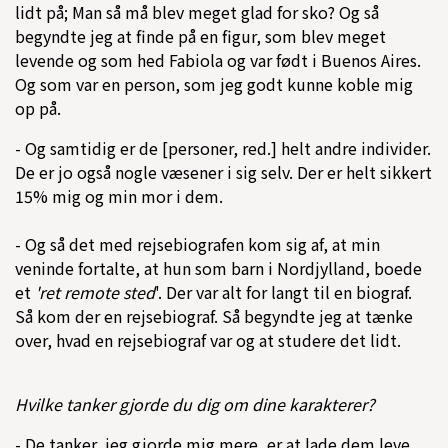
lidt på; Man så må blev meget glad for sko? Og så
begyndte jeg at finde på en figur, som blev meget
levende og som hed Fabiola og var født i Buenos Aires.
Og som var en person, som jeg godt kunne koble mig
op på.
- Og samtidig er de [personer, red.] helt andre individer.
De er jo også nogle væsener i sig selv. Der er helt sikkert
15% mig og min mor i dem.
- Og så det med rejsebiografen kom sig af, at min
veninde fortalte, at hun som barn i Nordjylland, boede
et
'ret remote sted
'. Der var alt for langt til en biograf.
Så kom der en rejsebiograf. Så begyndte jeg at tænke
over, hvad en rejsebiograf var og at studere det lidt.
Hvilke tanker gjorde du dig om dine karakterer?
- De tanker, jeg gjorde mig mere, er at lade dem leve.