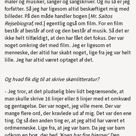
maler og musiker, sanger og sangskriver. Og nu så er jeg
forfatter. Så jeg har ligesom altid beskæftiget mig med
billeder. På den måde handler bogen [
Mr. Saitos
Rejsebiograf,
red.] egentlig også om film. For en film
består af består af ord og den består af musik. Så det er
ikke helt tilfældigt, at den har fået det fokus. Der var
noget omkring det med film. Jeg er ligesom et
menneske, der altid har skabt noget, lige fra jeg var helt
lille. Jeg har altid været optaget af det.
Og hvad fik dig til at skrive skønlitteratur?
- Jeg tror, at det pludselig blev lidt begrænsende, at
man skulle skrive 16 linjer eller 8 linjer med et omkvæd
og gentagelse. Der var noget, jeg ville mere. Der var
mange flere ord, der kravlede ud af mig. Det var den ene
ting. Og så den anden ting er, at jeg altid har været et
ordmenneske. Lige fra, at jeg var barn. Da jeg var barn
udkom en bog, der hed
'Koen har fire hjørner'.
Den