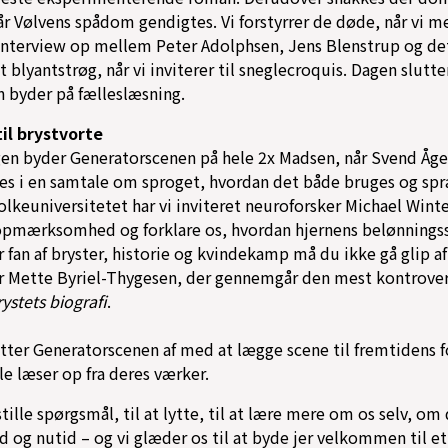
år Vølvens spådom gendigtes. Vi forstyrrer de døde, når vi me
interview op mellem Peter Adolphsen, Jens Blenstrup og det
 blyantstrøg, når vi inviterer til sneglecroquis. Dagen slutter
 byder på fælleslæsning.
il brystvorte
gen byder Generatorscenen på hele 2x Madsen, når Svend Åg
s i en samtale om sproget, hvordan det både bruges og spr
keuniversitetet har vi inviteret neuroforsker Michael Winter
 opmærksomhed og forklare os, hvordan hjernens belønnings
r fan af bryster, historie og kvindekamp må du ikke gå glip af
Mette Byriel-Thygesen, der gennemgår den mest kontrovers
ystets biografi
.
utter Generatorscenen af med at lægge scene til fremtidens fo
le læser op fra deres værker.
 stille spørgsmål, til at lytte, til at lære mere om os selv, o
 og nutid – og vi glæder os til at byde jer velkommen til et 