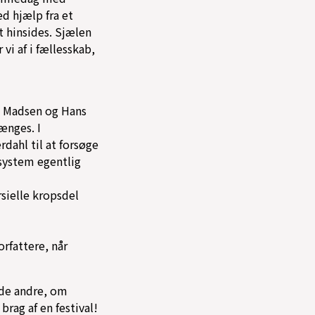
d hjælp fra et
 hinsides. Sjælen
 vi af i fællesskab,
e Madsen og Hans
ænges. I
dahl til at forsøge
system egentlig
ielle kropsdel
rfattere, når
m de andre, om
brag af en festival!