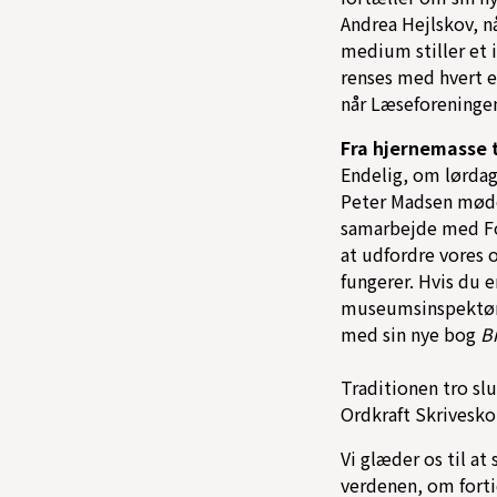
Andrea Hejlskov, n
medium stiller et 
renses med hvert et
når Læseforeningen
Fra hjernemasse t
Endelig, om lørda
Peter Madsen møde
samarbejde med Fol
at udfordre vores
fungerer. Hvis du e
museumsinspektør 
med sin nye bog
Br
Traditionen tro sl
Ordkraft Skrivesko
Vi glæder os til at
verdenen, om fortid