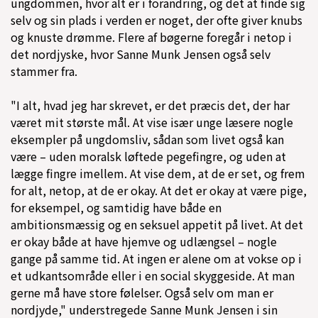
ungdommen, hvor alt er i forandring, og det at finde sig
selv og sin plads i verden er noget, der ofte giver knubs
og knuste drømme. Flere af bøgerne foregår i netop i
det nordjyske, hvor Sanne Munk Jensen også selv
stammer fra.
"I alt, hvad jeg har skrevet, er det præcis det, der har
været mit største mål. At vise især unge læsere nogle
eksempler på ungdomsliv, sådan som livet også kan
være – uden moralsk løftede pegefingre, og uden at
lægge fingre imellem. At vise dem, at de er set, og frem
for alt, netop, at de er okay. At det er okay at være pige,
for eksempel, og samtidig have både en
ambitionsmæssig og en seksuel appetit på livet. At det
er okay både at have hjemve og udlængsel – nogle
gange på samme tid. At ingen er alene om at vokse op i
et udkantsområde eller i en social skyggeside. At man
gerne må have store følelser. Også selv om man er
nordjyde," understregede Sanne Munk Jensen i sin