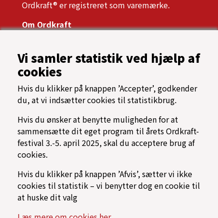
Ordkraft® er registreret som varemærke.
Om Ordkraft
Ordkrafts bestyrelse
Årsrapport, referater og vedtægter
Vi samler statistik ved hjælp af
Presse
cookies
Samarbejdspartnere
Tilgængelighed
Hvis du klikker på knappen ’Accepter’, godkender
Oftest stillede spørgsmål
du, at vi indsætter cookies til statistikbrug.
Cookiespolitik
Programarkiv
Hvis du ønsker at benytte muligheden for at
sammensætte dit eget program til årets Ordkraft-
→ Find vej til Nordkraft
festival 3.-5. april 2025, skal du acceptere brug af
⟳ Find rundt på Ordkraft
cookies.
Hvis du klikker på knappen ’Afvis’, sætter vi ikke
cookies til statistik – vi benytter dog en cookie til
at huske dit valg
Læs mere om cookies her