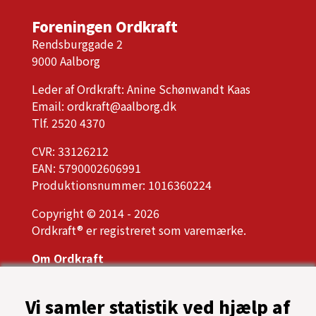
Foreningen Ordkraft
Rendsburggade 2
9000 Aalborg
Leder af Ordkraft: Anine Schønwandt Kaas
Email:
ordkraft@aalborg.dk
Tlf. 2520 4370
CVR: 33126212
EAN: 5790002606991
Produktionsnummer: 1016360224
Copyright © 2014 - 2026
Ordkraft® er registreret som varemærke.
Om Ordkraft
Ordkrafts bestyrelse
Årsrapport, referater og vedtægter
Vi samler statistik ved hjælp af
Presse