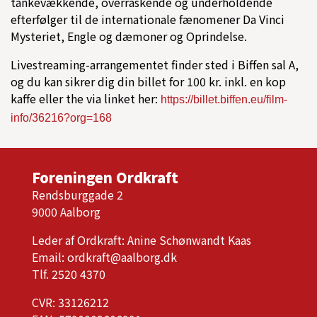
tankevækkende, overraskende og underholdende
efterfølger til de internationale fænomener Da Vinci
Mysteriet, Engle og dæmoner og Oprindelse.
Livestreaming-arrangementet finder sted i Biffen sal A,
og du kan sikrer dig din billet for 100 kr. inkl. en kop
kaffe eller the via linket her:
https://billet.biffen.eu/film-
info/36216?org=168
Foreningen Ordkraft
Rendsburggade 2
9000 Aalborg
Leder af Ordkraft: Anine Schønwandt Kaas
Email:
ordkraft@aalborg.dk
Tlf. 2520 4370
CVR: 33126212