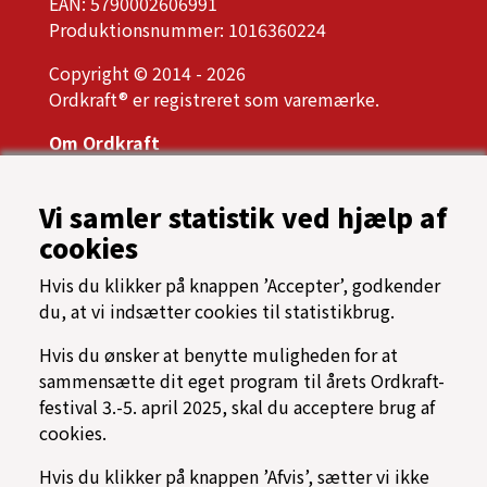
EAN: 5790002606991
Produktionsnummer: 1016360224
Copyright © 2014 - 2026
Ordkraft® er registreret som varemærke.
Om Ordkraft
Ordkrafts bestyrelse
Årsrapport, referater og vedtægter
Vi samler statistik ved hjælp af
Presse
cookies
Samarbejdspartnere
Tilgængelighed
Hvis du klikker på knappen ’Accepter’, godkender
Oftest stillede spørgsmål
du, at vi indsætter cookies til statistikbrug.
Cookiespolitik
Programarkiv
Hvis du ønsker at benytte muligheden for at
sammensætte dit eget program til årets Ordkraft-
→ Find vej til Nordkraft
festival 3.-5. april 2025, skal du acceptere brug af
⟳ Find rundt på Ordkraft
cookies.
Hvis du klikker på knappen ’Afvis’, sætter vi ikke