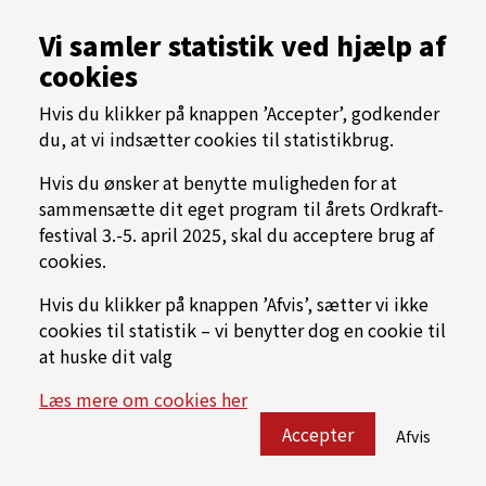
Årsrapport, referater og vedtægter
Vi samler statistik ved hjælp af
Presse
cookies
Samarbejdspartnere
Tilgængelighed
Hvis du klikker på knappen ’Accepter’, godkender
Oftest stillede spørgsmål
du, at vi indsætter cookies til statistikbrug.
Cookiespolitik
Programarkiv
Hvis du ønsker at benytte muligheden for at
sammensætte dit eget program til årets Ordkraft-
→ Find vej til Nordkraft
festival 3.-5. april 2025, skal du acceptere brug af
⟳ Find rundt på Ordkraft
cookies.
Hvis du klikker på knappen ’Afvis’, sætter vi ikke
cookies til statistik – vi benytter dog en cookie til
at huske dit valg
Læs mere om cookies her
Accepter
Afvis