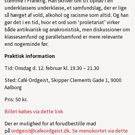
stemme i Frankrig. Han skriver om sit ophav i en
underklassens underklasse, et samfundslag, der er lige
så hærget af vold, alkohol og racisme som altid. Og han
gør det i en tid, hvor et ord som ‘proletariat’ virker
både antikvarisk og anakronistisk, men diskussioner om
klassesamfund og parallelsamfund er mere relevante
end nogensinde før.
Praktisk information
Tid: Onsdag d. 12. februar kl. 19.30 – 21.30
Sted: Café Ordgeist, Skipper Clements Gade 1, 9000
Aalborg
Pris: 50 kr.
Billet købes via dette link
Der er mulighed for at forudbestille mad
på
ordgeist@cafeordgeist.dk
.
Se menukortet via dette