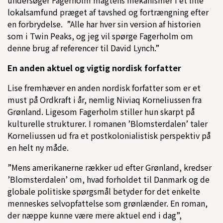
lokalsamfund præget af tavshed og fortrængning efter
en forbrydelse. ”Alle har hver sin version af historien
som i Twin Peaks, og jeg vil spørge Fagerholm om
denne brug af referencer til David Lynch.”
En anden aktuel og vigtig nordisk forfatter
Lise fremhæver en anden nordisk forfatter som er et
must på Ordkraft i år, nemlig Niviaq Korneliussen fra
Grønland. Ligesom Fagerholm stiller hun skarpt på
kulturelle strukturer. I romanen ’Blomsterdalen’ taler
Korneliussen ud fra et postkolonialistisk perspektiv på
en helt ny måde.
”Mens amerikanerne rækker ud efter Grønland, kredser
’Blomsterdalen’ om, hvad forholdet til Danmark og de
globale politiske spørgsmål betyder for det enkelte
menneskes selvopfattelse som grønlænder. En roman,
der næppe kunne være mere aktuel end i dag”,