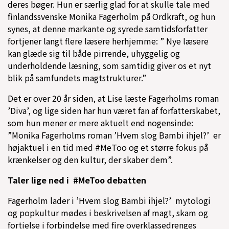
deres bøger. Hun er særlig glad for at skulle tale med
finlandssvenske Monika Fagerholm på Ordkraft, og hun
synes, at denne markante og syrede samtidsforfatter
fortjener langt flere læsere herhjemme: ” Nye læsere
kan glæde sig til både pirrende, uhyggelig og
underholdende læsning, som samtidig giver os et nyt
blik på samfundets magtstrukturer.”
Det er over 20 år siden, at Lise læste Fagerholms roman
’Diva’, og lige siden har hun været fan af forfatterskabet,
som hun mener er mere aktuelt end nogensinde:
”Monika Fagerholms roman ’Hvem slog Bambi ihjel?’ er
højaktuel i en tid med #MeToo og et større fokus på
krænkelser og den kultur, der skaber dem”.
Taler lige ned i #MeToo debatten
Fagerholm lader i ’Hvem slog Bambi ihjel?’ mytologi
og popkultur mødes i beskrivelsen af magt, skam og
fortielse i forbindelse med fire overklassedrenges