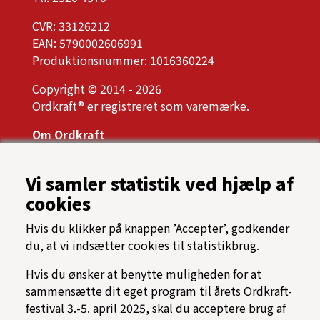
CVR: 33126212
EAN: 5790002606991
Produktionsnummer: 1016360224
Copyright © 2014 - 2026
Ordkraft® er registreret som varemærke.
Om Ordkraft
Ordkrafts bestyrelse
Årsrapport, referater og vedtægter
Vi samler statistik ved hjælp af
Presse
cookies
Samarbejdspartnere
Tilgængelighed
Hvis du klikker på knappen ’Accepter’, godkender
Oftest stillede spørgsmål
du, at vi indsætter cookies til statistikbrug.
Cookiespolitik
Programarkiv
Hvis du ønsker at benytte muligheden for at
sammensætte dit eget program til årets Ordkraft-
→ Find vej til Nordkraft
festival 3.-5. april 2025, skal du acceptere brug af