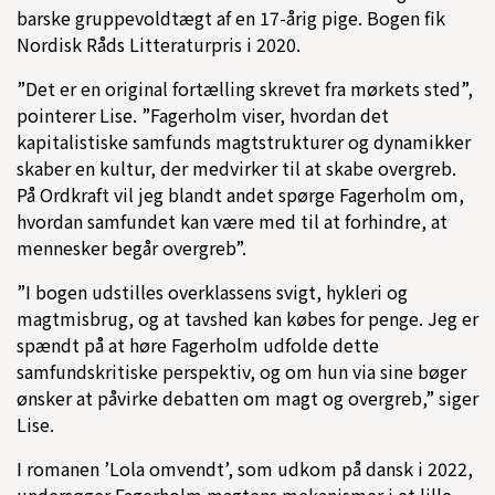
barske gruppevoldtægt af en 17-årig pige. Bogen fik
Nordisk Råds Litteraturpris i 2020.
”Det er en original fortælling skrevet fra mørkets sted”,
pointerer Lise. ”Fagerholm viser, hvordan det
kapitalistiske samfunds magtstrukturer og dynamikker
skaber en kultur, der medvirker til at skabe overgreb.
På Ordkraft vil jeg blandt andet spørge Fagerholm om,
hvordan samfundet kan være med til at forhindre, at
mennesker begår overgreb”.
”I bogen udstilles overklassens svigt, hykleri og
magtmisbrug, og at tavshed kan købes for penge. Jeg er
spændt på at høre Fagerholm udfolde dette
samfundskritiske perspektiv, og om hun via sine bøger
ønsker at påvirke debatten om magt og overgreb,” siger
Lise.
I romanen ’Lola omvendt’, som udkom på dansk i 2022,
undersøger Fagerholm magtens mekanismer i et lille