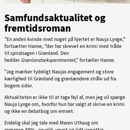
Samfundsaktualitet og
fremtidsroman
”En anden kvinde med noget på hjertet er Nauja Lynge,”
fortsætter Hanne, ”der har skrevet en krimi med tråde
til spiralsagen i Grønland. Den
hedder
Grønlandseksperimentet
," fortæller Hanne.
"Jeg mærker tydeligt Naujas engagement og store
kærlighed til Grønland og grønlændere stråle ud fra
bogens sider.
Aktualiteten er ikke til at tage fejl af, men jeg vil spørge
Nauja Lynge om, hvorfor hun har valgt at skrive en krimi
og ikke en debatbog om emnet.
Endelig skal jeg tale med Maren Uthaug om
romanen
88%
- en vild, vovet og lidt vanvittig