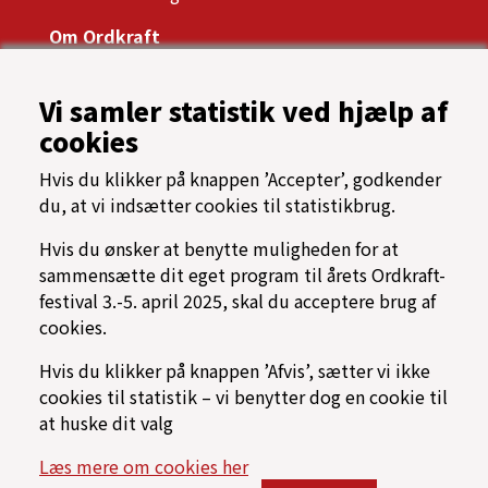
Om Ordkraft
Ordkrafts bestyrelse
Årsrapport, referater og vedtægter
Vi samler statistik ved hjælp af
Presse
cookies
Samarbejdspartnere
Tilgængelighed
Hvis du klikker på knappen ’Accepter’, godkender
Oftest stillede spørgsmål
du, at vi indsætter cookies til statistikbrug.
Cookiespolitik
Programarkiv
Hvis du ønsker at benytte muligheden for at
sammensætte dit eget program til årets Ordkraft-
→ Find vej til Nordkraft
festival 3.-5. april 2025, skal du acceptere brug af
⟳ Find rundt på Ordkraft
cookies.
Hvis du klikker på knappen ’Afvis’, sætter vi ikke
cookies til statistik – vi benytter dog en cookie til
at huske dit valg
Læs mere om cookies her