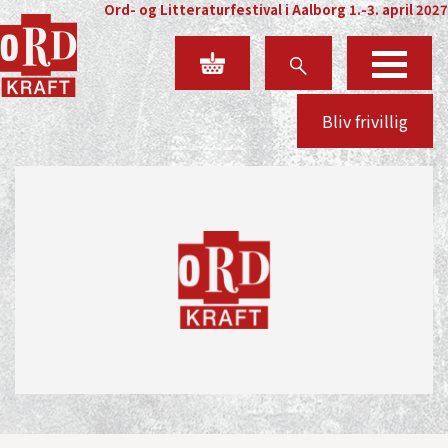
Ord- og Litteraturfestival i Aalborg 1.-3. april 2027
Bliv frivillig