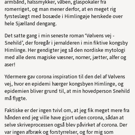
armbånd, halssmykker, våben, glaspokaler fra
romerriget, og man mener derfor, at en meget rig
fyrsteslægt med bosæde i Himlingøje herskede over
hele Sjælland dengang.
Det satte gang i min seneste roman ‘Vølvens vej -
Snehild’, der foregår i jernalderen i min fiktive kongsby
Himlinge. Her gendigter jeg så den nordiske mytologi
med alle dens magiske væsner, norner, jætter, alfer og
aser!
Ydermere gav corona inspiration til den del af Vølvens
vej, hvor en epidemi hærger kongsbyen Himlinge, og
epidemien bliver grund til, at min hovedperson Snehild
må flygte.
Faktiske er der ingen tvivl om, at jeg fik meget mere fra
hånden end jeg ville have gjort uden corona, sådan at
selve skriveprocessen også blev påvirket af corona. Der
var ingen afbræk og forstyrrelser, og for mig som