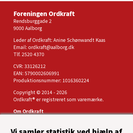
Foreningen Ordkraft
Rendsburggade 2
9000 Aalborg
Leder af Ordkraft: Anine Schønwandt Kaas
Email:
ordkraft@aalborg.dk
Tlf. 2520 4370
CVR: 33126212
EAN: 5790002606991
Produktionsnummer: 1016360224
Copyright © 2014 - 2026
Ordkraft® er registreret som varemærke.
Om Ordkraft
Ordkrafts bestyrelse
Årsrapport, referater og vedtægter
Vi samler statistik ved hjælp af
Presse