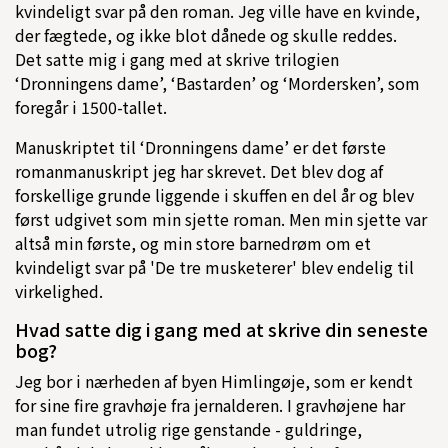
kvindeligt svar på den roman. Jeg ville have en kvinde,
der fægtede, og ikke blot dånede og skulle reddes.
Det satte mig i gang med at skrive trilogien
‘Dronningens dame’, ‘Bastarden’ og ‘Mordersken’, som
foregår i 1500-tallet.
Manuskriptet til ‘Dronningens dame’ er det første
romanmanuskript jeg har skrevet. Det blev dog af
forskellige grunde liggende i skuffen en del år og blev
først udgivet som min sjette roman. Men min sjette var
altså min første, og min store barnedrøm om et
kvindeligt svar på 'De tre musketerer' blev endelig til
virkelighed.
Hvad satte dig i gang med at skrive din seneste
bog?
Jeg bor i nærheden af byen Himlingøje, som er kendt
for sine fire gravhøje fra jernalderen. I gravhøjene har
man fundet utrolig rige genstande - guldringe,