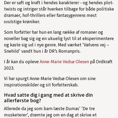
Der er saft og kraft i hendes karakterer - og hendes plot-
twists og intriger står hverken tilbage for både politiske
dramaer, hof-thrillers eller fantasygenrens mest
svulstige krøniker.
Som forfatter har hun en lang række af romaner og
noveller bag sig og en ukuelig lyst til at eksperimentere
og kaste sig ud i nye genre. Med værket 'Vølvens vej –
Snehild' vandt hun i år DR’s Romanpris.
I år kan du opleve
Anne-Marie Vedsø Olesen
på Ordkraft
2023.
Vi har spurgt Anne-Marie Vedsø Olesen om sine
inspirationskilder og sit forfatterskab.
Hvad satte dig i gang med at skrive din
allerførste bog?
Allerede da jeg som barn læste Dumas' 'De tre
musketerer', drømte jeg om en dag at skrive et