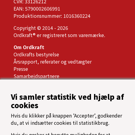
CVR: 33126212
EAN: 5790002606991
Produktionsnummer: 1016360224
Copyright © 2014 - 2026
Ordkraft® er registreret som varemærke.
Om Ordkraft
Ordkrafts bestyrelse
Årsrapport, referater og vedtægter
Presse
Samarbejdspartnere
Tilgængelighed
Oftest stillede spørgsmål
Vi samler statistik ved hjælp af
Cookiespolitik
cookies
Programarkiv
Hvis du klikker på knappen ’Accepter’, godkender
→ Find vej til Nordkraft
du, at vi indsætter cookies til statistikbrug.
⟳ Find rundt på Ordkraft
Hvis du ønsker at benytte muligheden for at