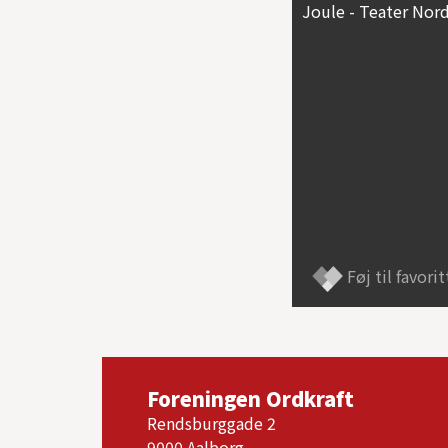
Joule - Teater Nord
Føj til favorit
Foreningen Ordkraft
Rendsburggade 2
9000 Aalborg