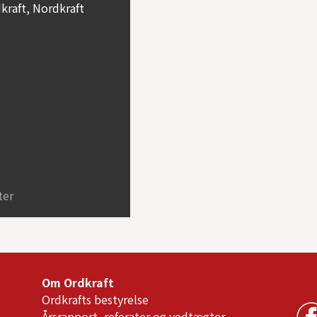
kraft, Nordkraft
ter
Om Ordkraft
Ordkrafts bestyrelse
Årsrapport, referater og vedtægter