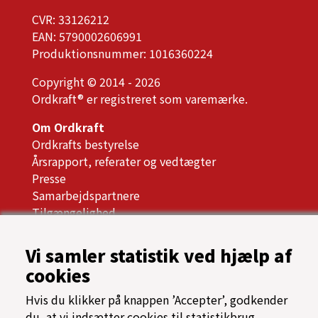
CVR: 33126212
EAN: 5790002606991
Produktionsnummer: 1016360224
Copyright © 2014 - 2026
Ordkraft® er registreret som varemærke.
Om Ordkraft
Ordkrafts bestyrelse
Årsrapport, referater og vedtægter
Presse
Samarbejdspartnere
Tilgængelighed
Oftest stillede spørgsmål
Cookiespolitik
Vi samler statistik ved hjælp af
Programarkiv
cookies
→ Find vej til Nordkraft
Hvis du klikker på knappen ’Accepter’, godkender
⟳ Find rundt på Ordkraft
du, at vi indsætter cookies til statistikbrug.